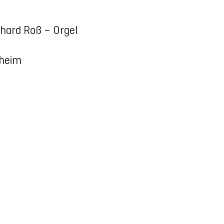
ard Roß – Orgel
heim