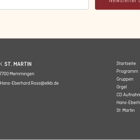
Newsletter 
Startseite
K
ST. MARTIN
Programm
7700 Memmingen
Gruppen
.
Hans-Eberhard.Ross@elkb.de
Orgel
CD Aufnah
Hans-Eberh
St. Martin