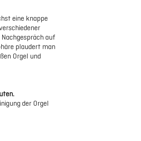
chst eine knappe
verschiedener
in Nachgespräch auf
phäre plaudert man
oßen Orgel und
uten.
einigung der Orgel